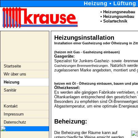
Heizung • Lüftung 
• Heizungsneubau
• Heizungsumbau
• Solartechnik
Heizungsinstallation
Installation einer Gasheizung oder Ölheizung in Zi
(heizen mit Gas - Gasheizung einbauen)
Gasgeräte:
Spezialist für Junkers-Gasheiz- sowie -brennwe
. Natürlich werd
Gasheizungen Brennwertheizungen
Startseite
zugelassenen Marke angeboten, montiert und g
Wir über uns
Heizung
heizen mit Öl - Ölheizung einbauen, bauen und pl
Ölheizkessel:
Sanitär
Es werden alle gängigen Fabrikate vertrieben, m
Öltankanlagen entsprechend den gesetzlichen V
Besonders zu empfehlen sind Öl-Brennwertgerä
Abgastemperatur, um eine optimale Energieaus
Kontakt
Impressum
Beheizung:
Datenschutz
Die Beheizung der Räume kann auf
unterschiedliche Weise erreicht werden.